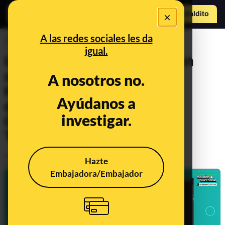
×
Hazte Maldit
o
Abrir menú
A las redes sociales les da
PREBUNKING
igual.
Usar inteligencia artificial en
clase: ¿sí, no o cuándo?
A nosotros no.
Hablamos sobre cómo los
Ayúdanos a
docentes utilizan (o no)
investigar.
ChatGPT en la Maldita
Twitchería
Publicado el
Jun 12, 2023, 6:00:00 PM
Hazte
Actualizado el
Nov 17, 2024, 1:02:00 PM
Embajadora/Embajador