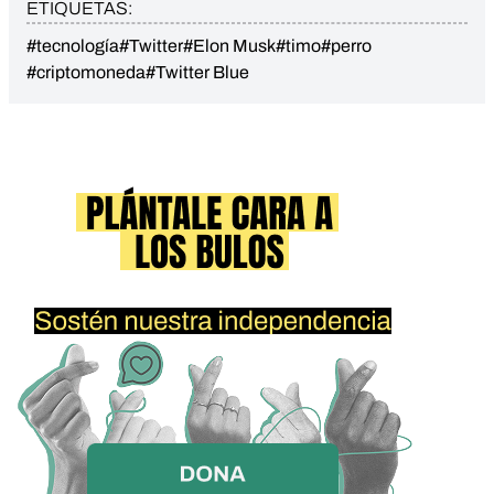
ETIQUETAS:
#tecnología
#Twitter
#Elon Musk
#timo
#perro
#criptomoneda
#Twitter Blue