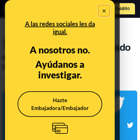
×
Hazte Maldit
o
Abrir menú
A las redes sociales les da
PREBUNKING
igual.
¿Por qué el pájaro azul de
Twitter se ha metamorfoseado
A nosotros no.
en un perro y qué
Ayúdanos a
consecuencias ha tenido?
investigar.
Timo
Tecnología
Publicado el
Apr 5, 2023, 4:13:00 PM
Hazte
Embajadora/Embajador