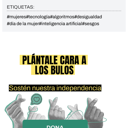
ETIQUETAS:
#mujeres
#tecnología
#algoritmos
#desigualdad
#día de la mujer
#inteligencia artificial
#sesgos