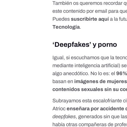
También os queremos recordar 
este contenido por email para que
Puedes
suscribirte aquí
a la fu
Tecnología
.
‘Deepfakes’ y porno
Igual, si escuchamos que la tecn
mediante inteligencia artificial) 
algo anecdótico. No lo es: el
96% 
basan en
imágenes de mujere
contenidos sexuales sin su c
Subrayamos esta escalofriante c
Atrioc
enseñara por accidente 
deepfakes
, generados sin que las
había otras compañeras de profe