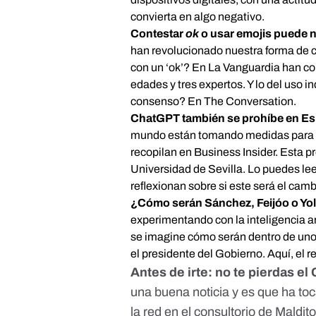
convierta en algo negativo.
Contestar
ok
o usar emojis puede n
han revolucionado nuestra forma de
con un ‘ok’?
En La Vanguardia
han con
edades y tres expertos. Y lo del uso 
consenso?
En The Conversation
.
ChatGPT también se prohíbe en E
mundo están tomando medidas para i
recopilan en Business Insider
. Esta p
Universidad de Sevilla. Lo puedes
le
reflexionan
sobre si este será el cam
¿Cómo serán Sánchez, Feijóo o Yo
experimentando con la inteligencia a
se imagine cómo serán dentro de uno
el presidente del Gobierno.
Aquí, el r
Antes de irte: no te pierdas el
una buena noticia y es que ha to
la red en el consultorio de Mald