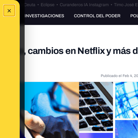
euta
•
Bulos Ceuta
•
Eclipse
•
Curanderos IA Instagram
•
Timo José E
×
UNKING
INVESTIGACIONES
CONTROL DEL PODER
PO
 porno, cambios en Netflix y más 
Publicado el
Feb 4, 2