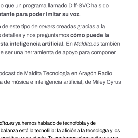
no que un programa llamado Diff-SVC ha sido
tante para poder imitar su voz
.
 de este tipo de
covers
creadas gracias a la
 detalles
y nos preguntamos
cómo puede la
ta inteligencia artificial
.
En
Maldita.es
también
e ser una herramienta de apoyo para componer
podcast de Maldita Tecnología en Aragón Radio
de música e inteligencia artificial, de Miley Cyrus
dita.es
ya hemos hablado de
tecnofobia
y de
la balanza está la
tecnofilia
: la afición a la tecnología y los
d positiva y entusiasta.
Te contamos
cómo evitar que se