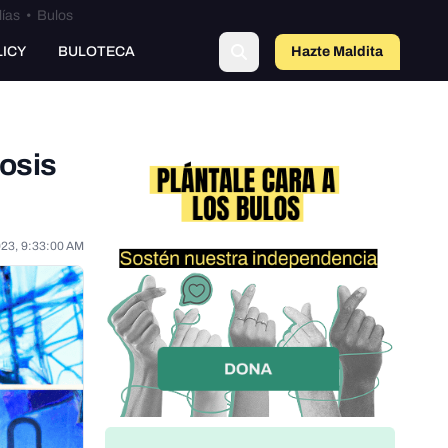
lías
•
Bulos
LICY
BULOTECA
Hazte Maldit
o
dosis
023, 9:33:00 AM