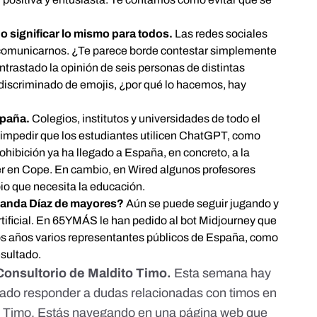
o significar lo mismo para todos.
Las redes sociales
 comunicarnos. ¿Te parece borde contestar simplemente
trastado la opinión de seis personas de distintas
indiscriminado de emojis, ¿por qué lo hacemos, hay
spaña.
Colegios, institutos y universidades de todo el
mpedir que los estudiantes utilicen ChatGPT, como
rohibición ya ha llegado a España, en concreto, a la
er en Cope
. En cambio,
en Wired algunos profesores
bio que necesita la educación.
landa Díaz de mayores?
Aún se puede seguir jugando y
rtificial. En 65YMÁS le han pedido al bot Midjourney que
s años varios representantes públicos de España, como
esultado
.
 Consultorio de Maldito Timo.
Esta semana hay
cado responder a dudas relacionadas con timos en
ito Timo. Estás navegando en una página web que