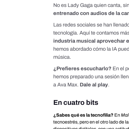
No es Lady Gaga quien canta, si
entrenado con audios de la can
Las redes sociales se han llenado
tecnología.
Aquí te contamos más
industria musical aprovechar es
hemos abordado
cómo la IA pued
música.
¿Prefieres escucharlo?
En el 
hemos preparado una sesión llena 
a Ava Max.
Dale al play
.
En cuatro bits
¿Sabes qué es la tecnofilia?
En
Mal
tecnoestrés
, pero en el otro lado de 
dispositivos digitales, con una actitu