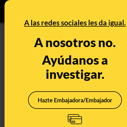
Especial C
DESINFO
PREB
A las redes sociales les da igual.
PREBUNKING
A nosotros no.
Tech en un clic: ‘deepfakes’ y
de inteligencia artificial
Ayúdanos a
investigar.
Tecnología
Hazte Embajadora/Embajador