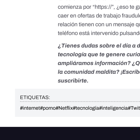
comienza por “https://”, ¿eso te
caer en ofertas de trabajo frau
relación tienen con un mensaje q
teléfono está intervenido pulsan
¿Tienes dudas sobre el día a 
tecnología que te genere curio
ampliáramos información? ¿Qu
la comunidad maldita? ¡Escrí
suscribirte.
ETIQUETAS:
#internet
#porno
#Netflix
#tecnología
#inteligencia
#Twit