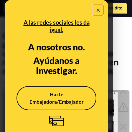
×
Hazte Maldit
o
Abrir menú
A las redes sociales les da
PREBUNKING
igual.
Cómo nos afecta
psicológicamente ver
A nosotros no.
constantemente vídeos que
Ayúdanos a
nos incentivan a adelgazar en
investigar.
redes sociales como TikTok
Publicado el
Dec 29, 2022, 4:18:16 PM
Actualizado el
Dec 1, 2024, 10:33:00 AM
Hazte
Embajadora/Embajador