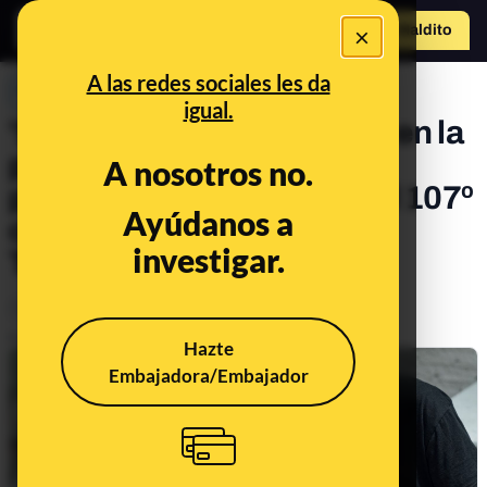
×
Hazte Maldit
o
Abrir menú
A las redes sociales les da
PREBUNKING
igual.
'Sexting' seguro, cambios en la
publicidad en TikTok y la
A nosotros no.
privacidad de Poparazzi: el 107º
Ayúdanos a
consultorio de Maldita
investigar.
Tecnología
Tecnología
Publicado el
Jul 5, 2022, 8:13:00 AM
Hazte
Embajadora/Embajador