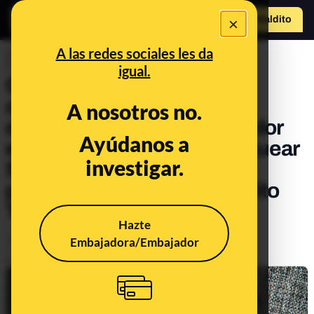
×
Hazte Maldit
o
Abrir menú
A las redes sociales les da
DESINFO
igual.
Origen de páginas web de
casos de ‘phishing’, cómo
A nosotros no.
detectar si nuestro ordenador
Ayúdanos a
está infectado y cómo bloquear
investigar.
SMS fraudulentos: llega el
primer consultorio de Maldito
Timo
Hazte
Embajadora/Embajador
Timo
Tecnología
Publicado el
Jun 21, 2022, 8:13:00 AM