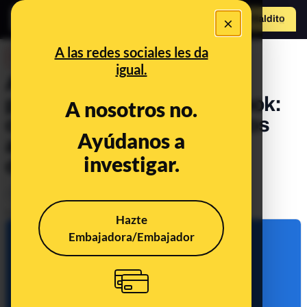
×
Hazte Maldit
o
Abrir menú
A las redes sociales les da
DESINFO
igual.
Anuncios fraudulentos
promocionados en Facebook:
A nosotros no.
cómo se saltan el filtro de los
Ayúdanos a
algoritmos y cómo los
investigar.
distinguimos
Timo
Tecnología
Publicado el
May 26, 2022, 8:13:00 AM
Hazte
Embajadora/Embajador