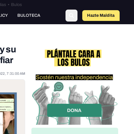
lías
•
Bulos
LICY
BULOTECA
Hazte Maldit
o
y su
fiar
022, 7:31:00 AM