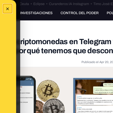
euta
•
Bulos Ceuta
•
Eclipse
•
Curanderos IA Instagram
•
Timo José E
×
UNKING
INVESTIGACIONES
CONTROL DEL PODER
PO
ón en criptomonedas en Telegram 
ás y por qué tenemos que descon
Publicado el
Apr 20, 2