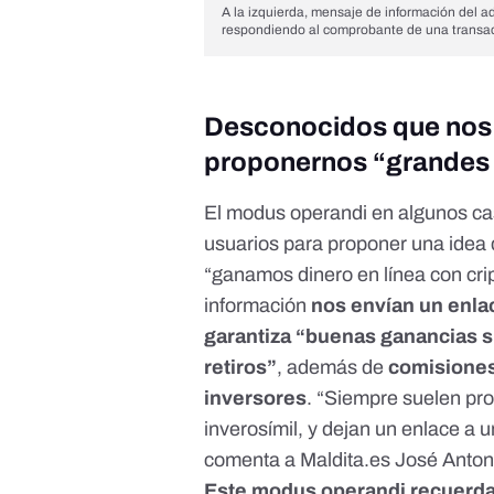
A la izquierda, mensaje de información del a
respondiendo al comprobante de una transacc
Desconocidos que nos 
proponernos “grandes
El modus operandi en algunos ca
usuarios para proponer una idea 
“ganamos dinero en línea con crip
información
nos envían un enla
garantiza “buenas ganancias s
retiros”
, además de
comisiones
inversores
. “Siempre suelen pr
inverosímil, y dejan un enlace a 
comenta a Maldita.es José Antoni
Este modus operandi recuerda 