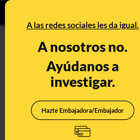
Especial C
DESINFO
PREB
A las redes sociales les da igual.
DESINFO
A nosotros no.
Supuestos grupos de inversi
modus operandi: qué hay detr
Ayúdanos a
investigar.
Timo
Tecnología
Hazte Embajadora/Embajador