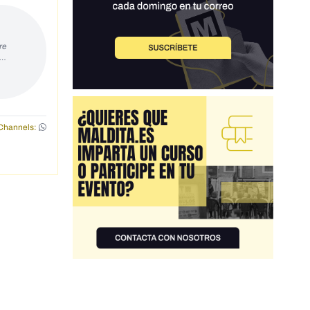
re
s…
Channels: