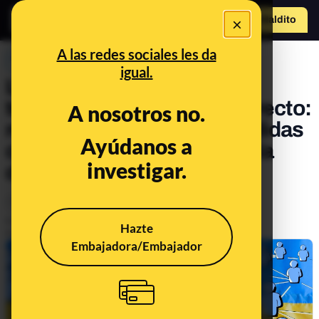
×
Hazte Maldit
o
Abrir menú
A las redes sociales les da
PREBUNKING
igual.
Las restricciones de las
tecnológicas a Rusia en directo:
A nosotros no.
recopilamos todas las medidas
Ayúdanos a
contra los canales rusos y la
investigar.
desinformación
Tecnología
Publicado el
Mar 2, 2022, 12:22:55 PM
Hazte
Actualizado el
Mar 11, 2022, 12:24:00 PM
Embajadora/Embajador