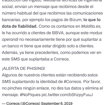
traducción del inglés). Mediante técnicas de ingeniería
social, envían un mensaje que recibimos desde el
número habitual del que recibimos las comunicaciones
bancarias, por ejemplo los pagos de Bizum,
lo que lo
dota de fiabilidad.
Como os contamos en
Maldita.es,
le ha ocurrido a clientes de BBVA
, aunque este
modus
operandi
no necesariamente tiene por qué suplantar a
un banco ni tiene que estar dirigido solo a clientes.
Además, ya tiene precedentes, como podemos ver en
este
SMS que suplantaba a Correos
.
¡ALERTA DE PHISING!
Algunos de nuestros clientes están recibiendo estos
SMS suplantando la identidad de
#Correos
. Por favor,
no pinches ningún enlace, no des tus datos y elimina el
mensaje.
#NoPiques
pic.twitter.com/bShzpyFuuJ
— Correos (@Correos)
September 6, 2019