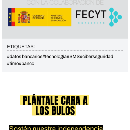
ETIQUETAS:
#datos bancarios
#tecnología
#SMS
#ciberseguridad
#timo
#banco