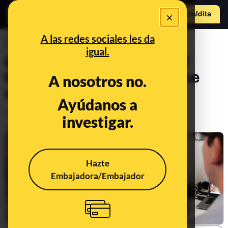
×
o
Hazte Maldit
a
Abrir menú
A las redes sociales les da
PREBUNKING
igual.
Gemelos digitales o 'digital
twins': qué son y para qué se
A nosotros no.
utilizan
Ayúdanos a
Tecnología
investigar.
Publicado el
Nov 11, 2021, 8:13:00 AM
Hazte
Embajadora/Embajador