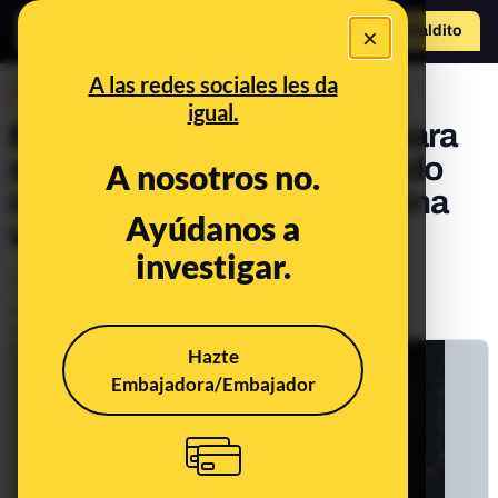
×
Hazte Maldit
o
Abrir menú
A las redes sociales les da
DESINFO
igual.
En qué nos podemos fijar para
saber si estamos registrando
A nosotros no.
nuestros datos en una página
Ayúdanos a
web segura
investigar.
Timo
Otros
Tecnología
Publicado el
Nov 5, 2021, 8:13:00 AM
Actualizado el
Jul 11, 2022, 8:03:00 AM
Hazte
Embajadora/Embajador