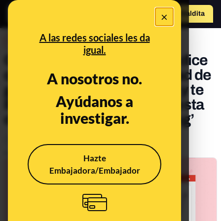
×
Hazte Maldit
o
Abrir menú
A las redes sociales les da
DESINFO
igual.
Cuidado con el correo que dice
que tienes una “oportunidad de
A nosotros no.
ganar un iPhone 12 gratis” y te
Ayúdanos a
lleva a una supuesta encuesta
investigar.
de MediaMarkt: es ‘phishing’
Timo
Tecnología
Publicado el
Aug 6, 2021, 3:27:34 PM
Hazte
Embajadora/Embajador