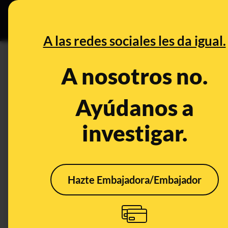
Especial Ceuta
•
DESINFO
PREB
A las redes sociales les da igual.
PREBUNKING
A nosotros no.
Cómo funciona el modelo de 
dice plantar árboles con cad
Ayúdanos a
investigar.
Timo
Tecnología
Hazte Embajadora/Embajador