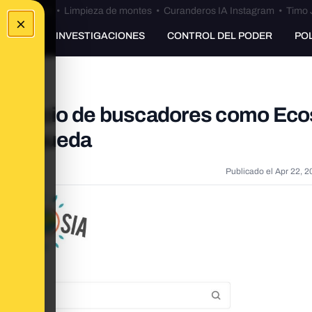
Bulos Ceuta
•
Limpieza de montes
•
Curanderos IA Instagram
•
Timo 
×
UNKING
INVESTIGACIONES
CONTROL DEL PODER
PO
negocio de buscadores como Eco
a búsqueda
Publicado el
Apr 22, 2