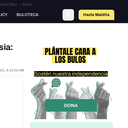
José Elías
•
Bulos
o
LICY
BULOTECA
Hazte Maldit
a
sia:
021, 8:13:00 AM