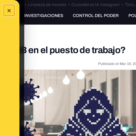
Bulos Ceuta
•
Limpieza de montes
•
Curanderos IA Instagram
•
Timo 
×
UNKING
INVESTIGACIONES
CONTROL DEL PODER
PO
as USB en el puesto de trabajo?
Publicado el
Mar 19, 2