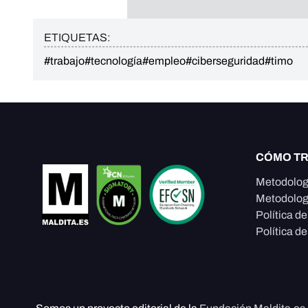
ETIQUETAS:
#trabajo
#tecnología
#empleo
#ciberseguridad
#timo
CÓMO T
Metodolog
Metodolog
Política d
Política de