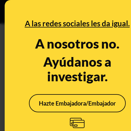
Especial Ceuta
•
DESINFO
PREB
A las redes sociales les da igual.
PREBUNKING
A nosotros no.
¿Es peligroso utilizar memori
Ayúdanos a
Timo
Tecnología
investigar.
Hazte Embajadora/Embajador