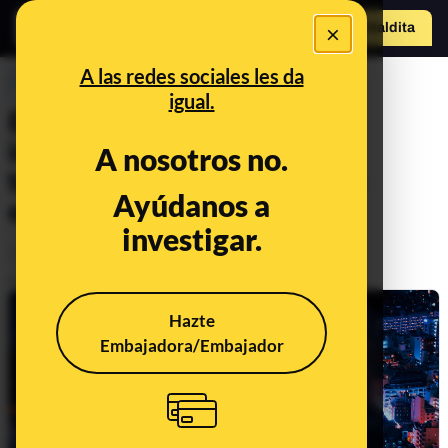
×
Hazte Maldit
o
Abrir menú
A las redes sociales les da
PREBUNKING
igual.
El reto de las ciudades
inteligentes: utilizar la
A nosotros no.
tecnología para mejorar su
Ayúdanos a
eficiencia y servicios
investigar.
Tecnología
Publicado el
Feb 26, 2021, 8:13:00 AM
Hazte
Embajadora/Embajador