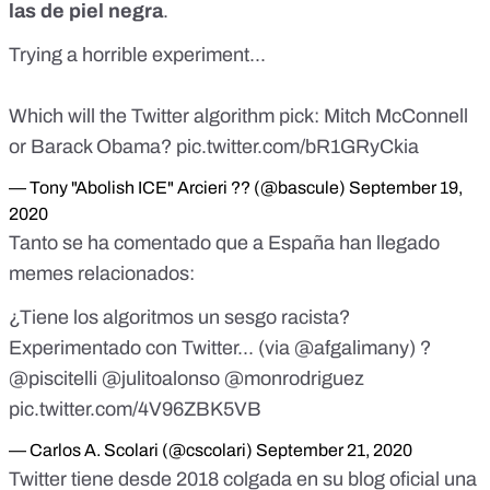
las de piel negra
.
Trying a horrible experiment...
Which will the Twitter algorithm pick: Mitch McConnell
or Barack Obama?
pic.twitter.com/bR1GRyCkia
— Tony "Abolish ICE" Arcieri ?? (@bascule)
September 19,
2020
Tanto se ha comentado que a España han llegado
memes relacionados:
¿Tiene los algoritmos un sesgo racista?
Experimentado con Twitter... (via
@afgalimany
) ?
@piscitelli
@julitoalonso
@monrodriguez
pic.twitter.com/4V96ZBK5VB
— Carlos A. Scolari (@cscolari)
September 21, 2020
Twitter tiene desde 2018 colgada en su blog oficial
una