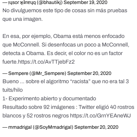
— ᴉɥsoɾ ʞᴉʇnɐɥq (@bhautikj)
September 19, 2020
No divulguemos este tipo de cosas sin más pruebas
que una imagen.
En esa, por ejemplo, Obama está menos enfocado
que McConnell. Si desenfocas un poco a McConnell,
detecta a Obama. Es decir, el color no es un factor
fuerte.
https://t.co/AvTTjebFz2
— Sempere (@Mr_Sempere)
September 20, 2020
Bueno ... sobre el algoritmo “racista” que no era tal 3
tuits/hilo
1- Experimento abierto y documentado
Resultado sobre 92 imágenes : Twitter eligió 40 rostros
blancos y 52 rostros negros
https://t.co/GrnYEAneWJ
— mmadrigal (@SoyMmadrigal)
September 20, 2020