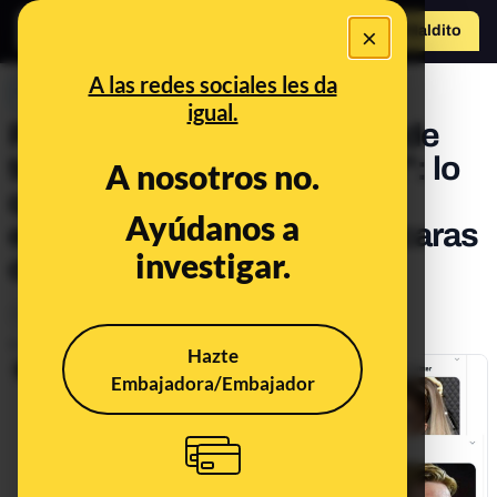
×
Hazte Maldit
o
Abrir menú
A las redes sociales les da
PREBUNKING
igual.
Por qué se acusa a Twitter de
tener un algoritmo "racista": lo
A nosotros no.
qué sabemos sobre el
Ayúdanos a
experimento con fotos de caras
investigar.
de piel blanca y negra
Tecnología
Publicado el
Sep 21, 2020, 5:12:07 PM
Hazte
Embajadora/Embajador