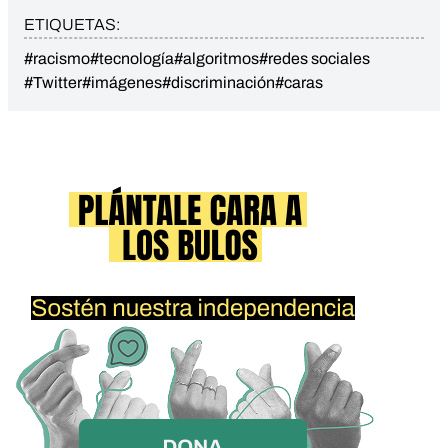
ETIQUETAS:
#racismo
#tecnología
#algoritmos
#redes sociales
#Twitter
#imágenes
#discriminación
#caras