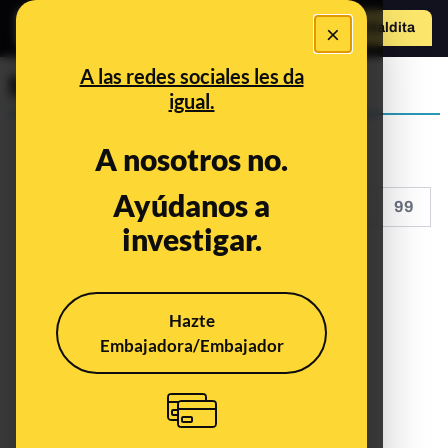
×
Hazte Maldit
a
Abrir menú
A las redes sociales les da
Maldita Tecnología
igual.
A nosotros no.
Ayúdanos a
<<
<
94
95
96
97
98
99
investigar.
Hazte
Embajadora/Embajador