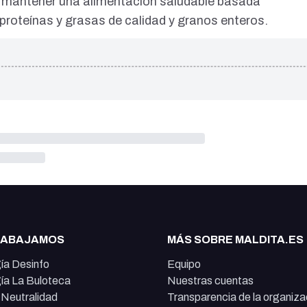
s mantener una alimentación saludable basada
 proteínas y grasas de calidad y granos enteros.
RABAJAMOS
MÁS SOBRE MALDITA.ES
ía Desinfo
Equipo
ía La Buloteca
Nuestras cuentas
e Neutralidad
Transparencia de la organiza