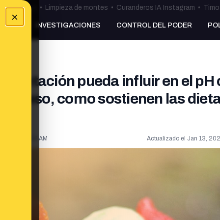
ulos Ceuta
•
Limpieza de montes
•
Curanderos IA Instagram
•
Timo 
×
NKING
INVESTIGACIONES
CONTROL DEL PODER
PO
imentación pueda influir en el pH 
 de peso, como sostienen las diet
 2018, 7:49:22 AM
Actualizado el
Jan 13, 202