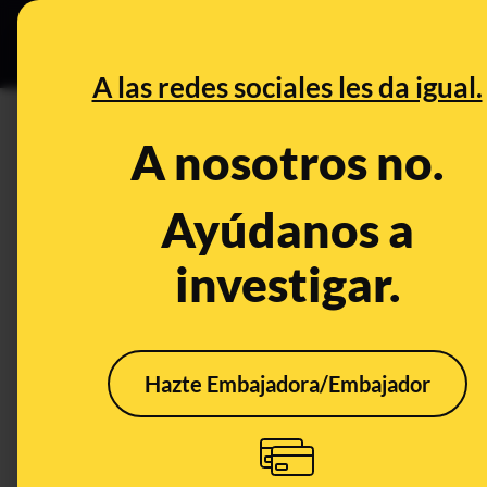
Especial Ceuta
•
B
DESINFO
PREBU
A las redes sociales les da igual.
DESINFO
ALERTA
A nosotros no.
No hay evidencias de que la al
cuerpo, facilitando la pérdida
Ayúdanos a
alcalinas
investigar.
Alimentación
Publicado el
Sep 17,
Hazte Embajadora/Embajador
ALERTA