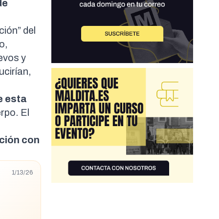
de
ción” del
o,
evos y
ucirían,
e esta
erpo
. El
ación con
1/13/26