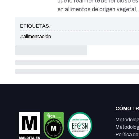
que lo realmente beneficioso e
en alimentos de origen vegetal,
ETIQUETAS:
#alimentación
CÓMO T
Metodolog
Metodolog
Política d