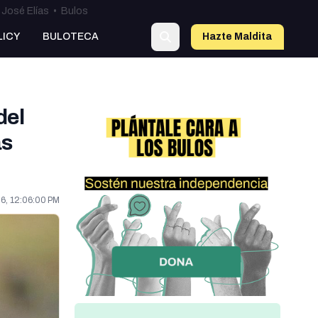
José Elías
•
Bulos
o
LICY
BULOTECA
Hazte Maldit
a
del
as
6, 12:06:00 PM