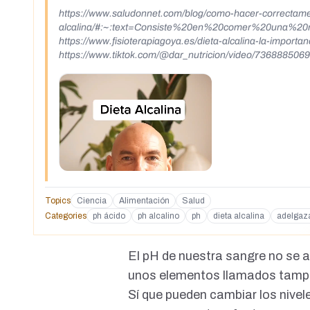
https://www.saludonnet.com/blog/como-hacer-correctamen
alcalina/#:~:text=Consiste%20en%20comer%20una%2
https://www.fisioterapiagoya.es/dieta-alcalina-la-importa
https://www.tiktok.com/@dar_nutricion/video/73688850
Topics
Ciencia
Alimentación
Salud
Categories
ph ácido
ph alcalino
ph
dieta alcalina
adelgaz
El pH de nuestra sangre no se 
unos elementos llamados tampon
Sí que pueden
cambiar los nivel