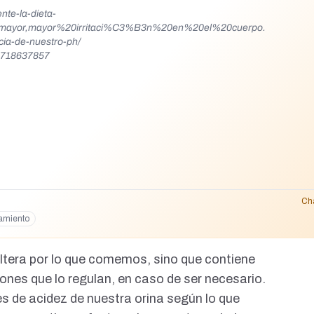
te-la-dieta-
0mayor,mayor%20irritaci%C3%B3n%20en%20el%20cuerpo.
ncia-de-nuestro-ph/
69718637857
Ch
amiento
altera por lo que comemos, sino que contiene
es que lo regulan, en caso de ser necesario.
es de acidez de nuestra orina
según lo que