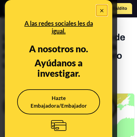
×
Hazte Maldit
o
Abrir menú
A las redes sociales les da
PREBUNKING
igual.
La historia del huso horario de
España: por qué tenemos la
A nosotros no.
misma hora que Polonia pero
Ayúdanos a
una más que Portugal
investigar.
Consumo
Energía
Publicado el
Nov 19, 2021, 12:43:52 PM
Actualizado el
Oct 21, 2025, 3:25:00 PM
Hazte
Embajadora/Embajador