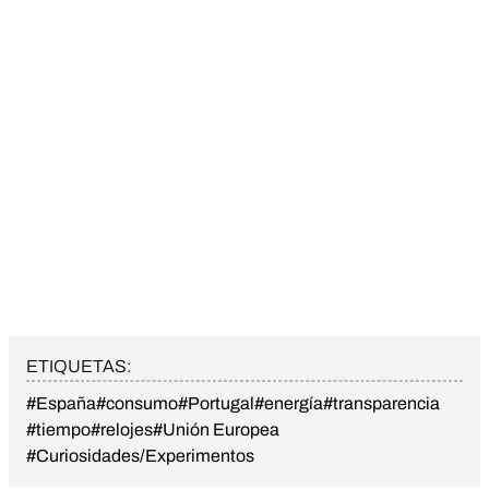
ETIQUETAS:
#España
#consumo
#Portugal
#energía
#transparencia
#tiempo
#relojes
#Unión Europea
#Curiosidades/Experimentos