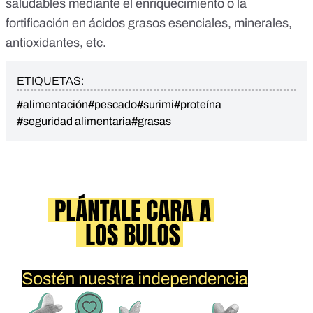
saludables
mediante el enriquecimiento o la
fortificación en
ácidos grasos esenciales
, minerales,
antioxidantes
, etc.
ETIQUETAS:
#alimentación
#pescado
#surimi
#proteína
#seguridad alimentaria
#grasas