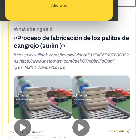
SHARE:
Ahora no
12/29/23
What's being said:
«Proceso de fabricación de los palitos de
cangrejo (surimi)»
https://www.tiktok.com/@olmitv/video/73174527037082862
41 https://www.instagram.com/reel/C7m0bN7oOor/?
igsh=M2htY3cwenV2cTZ2
Channels:
Topics
Alimentación