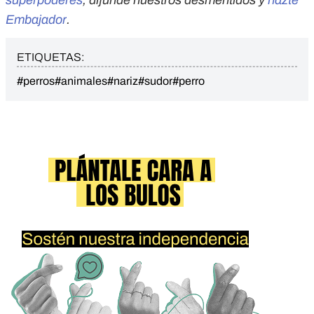
superpoderes
, difunde nuestros desmentidos y
hazte
Embajador
.
ETIQUETAS:
#perros
#animales
#nariz
#sudor
#perro