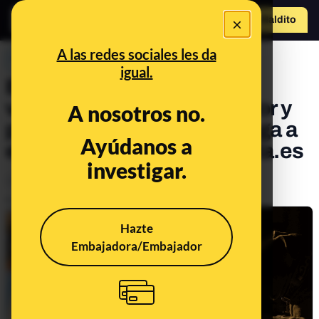
×
Hazte Maldit
o
Abrir menú
A las redes sociales les da
PREBUNKING
igual.
Edición especial perretes:
visión en la oscuridad, sudor y
A nosotros no.
potencial peligrosidad. Llega a
Ayúdanos a
el 214º consultorio a Maldita.es
investigar.
Animales
Publicado el
Jun 16, 2023, 9:14:00 AM
Hazte
Embajadora/Embajador