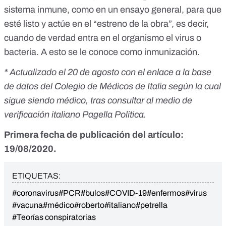
sistema inmune, como en un ensayo general, para que
esté listo y actúe en el “estreno de la obra”, es decir,
cuando de verdad entra en el organismo el virus o
bacteria. A esto se le conoce como inmunización.
* Actualizado el 20 de agosto con el enlace a la base
de datos del Colegio de Médicos de Italia según la cual
sigue siendo m
é
dico, tras consultar al medio de
verificación italiano
Pagella Politica
.
Primera fecha de publicación del artículo:
19/08/2020.
ETIQUETAS:
#coronavirus
#PCR
#bulos
#COVID-19
#enfermos
#virus
#vacuna
#médico
#roberto
#italiano
#petrella
#Teorías conspiratorias