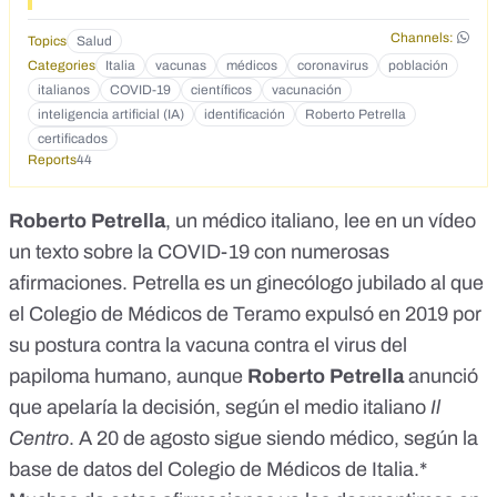
href="https://www.instagram.com/tv/CD_0wGTo72a/?
igshid=3iovmjjyibwy">https://www.instagram.com/tv/CD_0w
Channels:
Topics
Salud
GTo72a/?igshid=3iovmjjyibwy</a></p> <p>&nbsp;</p>
Categories
Italia
vacunas
médicos
coronavirus
población
italianos
COVID-19
científicos
vacunación
inteligencia artificial (IA)
identificación
Roberto Petrella
certificados
Reports
44
Roberto Petrella
, un médico italiano, lee en un vídeo
un texto sobre la COVID-19 con numerosas
afirmaciones. Petrella es un ginecólogo jubilado al que
el Colegio de Médicos de Teramo expulsó en 2019 por
su postura contra la vacuna contra el virus del
papiloma humano, aunque
Roberto Petrella
anunció
que apelaría la decisión,
según el medio italiano
Il
Centro
. A 20 de agosto sigue siendo médico, según
la
base de datos del Colegio de Médicos de Italia
.*