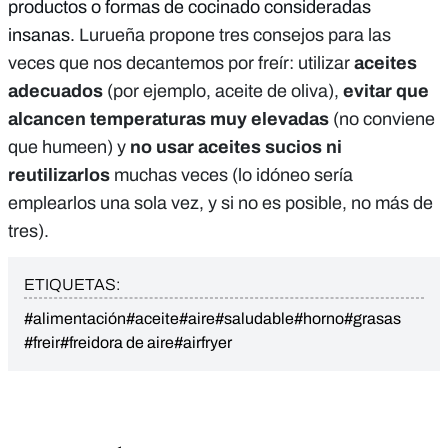
productos o formas de cocinado consideradas
insanas.
Lurueña propone tres consejos para las
veces que nos decantemos por freír: utilizar
aceites
adecuados
(por ejemplo, aceite de oliva),
evitar que
alcancen temperaturas muy elevadas
(no conviene
que humeen) y
no usar aceites sucios ni
reutilizarlos
muchas veces (lo idóneo sería
emplearlos una sola vez, y si no es posible, no más de
tres).
ETIQUETAS:
#alimentación
#aceite
#aire
#saludable
#horno
#grasas
#freir
#freidora de aire
#airfryer