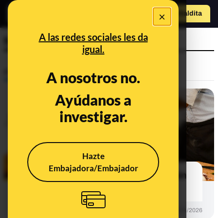
o
×
Hazte Maldit
a
Abrir menú
A las redes sociales les da
freir
igual.
Prebunking
A nosotros no.
Ayúdanos a
investigar.
Hazte
Embajadora/Embajador
La manera en la que cocinas también
afecta a tu salud
PREBUNKING
16/04/2026