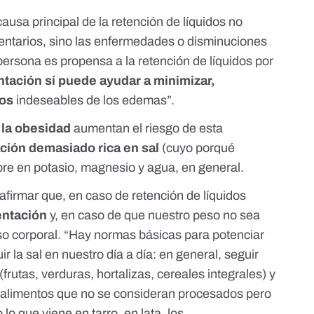
ausa principal de la retención de líquidos no
mentarios, sino las enfermedades o disminuciones
rsona es propensa a la retención de líquidos por
ntación sí puede ayudar a minimizar,
tos
indeseables de los edemas”.
 la obesidad
aumentan el riesgo de esta
ción demasiado rica en sal
(cuyo porqué
bre en potasio, magnesio y agua, en general.
 afirmar que, en caso de retención de líquidos
entación
y, en caso de que nuestro peso no sea
so corporal. “Hay normas básicas para potenciar
ir la sal en nuestro día a día: en general, seguir
(frutas, verduras, hortalizas, cereales integrales) y
 alimentos que no se consideran procesados pero
o que viene en tarro, en lata, los