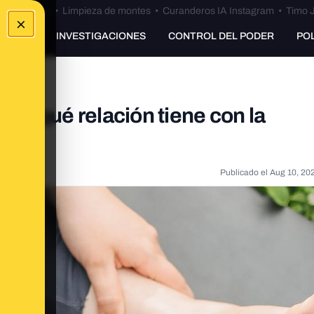
Bulos Ceuta
•
Limpieza de montes
•
Curanderos IA Instagram
•
Timo J
×
UNKING
INVESTIGACIONES
CONTROL DEL PODER
PO
os y qué relación tiene con la
Publicado el
Aug 10, 20