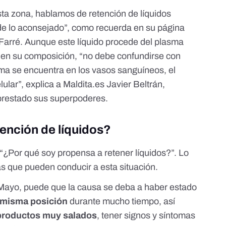
sta zona,
hablamos de retención de líquidos
de lo aconsejado”
, como recuerda en su página
ia Farré. Aunque este líquido procede del plasma
r en su composición, “no debe confundirse con
sma se encuentra en los vasos sanguíneos, el
lular”, explica a Maldita.es Javier Beltrán,
 prestado sus superpoderes.
ención de líquidos?
“¿Por qué soy propensa a retener líquidos?”. Lo
as que pueden conducir a esta situación
.
a Mayo, puede que la causa se deba a haber estado
 misma posición
durante mucho tiempo, así
productos muy salados
, tener signos y síntomas