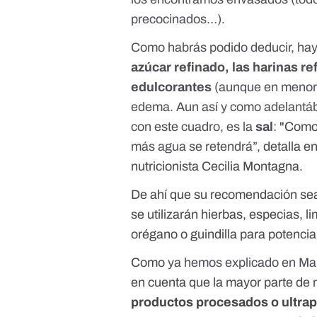
precocinados…).
Como habrás podido deducir, hay
azúcar refinado
, las
harinas re
edulcorantes
(aunque en menor 
edema. Aun así y como adelantáb
con este cuadro, es la
sal
:
"Com
más agua se retendrá
”, detalla 
nutricionista Cecilia Montagna.
De ahí que su recomendación s
se utilizarán hierbas, especias, 
orégano o guindilla para potencia
Como
ya hemos explicado en Mal
en cuenta que la mayor parte de n
productos procesados o ultra