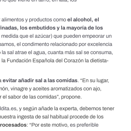
 alimentos y productos como
el
alcohol
, el
finadas
, los
embutidos
y la mayoría de los
medida que el azúcar) que pueden empeorar un
amos, el condimento relacionado por excelencia
o
la sal atrae el agua, cuanta más sal se consuma,
en la Fundación Española del Corazón la dietista-
ea
evitar añadir sal a las comidas
. “En su lugar,
limón, vinagre y aceites aromatizados con ajo,
r el sabor de las comidas”, propone.
dita.es
, y según añade la experta, debemos tener
uestra ingesta de sal habitual procede de los
procesados
: “Por este motivo,
es preferible