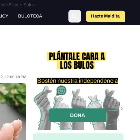
osé Elías
•
Bulos
o
LICY
BULOTECA
Hazte Maldit
a
22, 12:09:48 PM