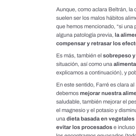
Aunque, como aclara Beltrán, la c
suelen ser los malos hábitos ali
que hemos mencionado, “si una pe
alguna patología previa,
la alime
compensar y retrasar los efec
Es más, también el
sobrepeso y
situación, así como una
alimenta
explicamos a continuación), y po
En este sentido, Farré es clara al
debemos
mejorar nuestra alim
saludable, también mejorar el pe
el magnesio y el potasio y disminu
una
dieta basada en vegetales
evitar los procesados
e incluso
los encontramos envasados (todo l