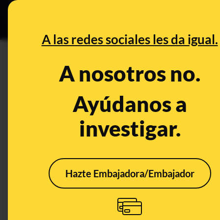
Grupos Ceuta
•
DESINFO
PREB
A las redes sociales les da igual.
PREBUNKING
A nosotros no.
¿Qué es la retención de líquid
alimentación?
Ayúdanos a
investigar.
Alimentación
Hazte Embajadora/Embajador