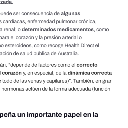
zada
.
puede ser
consecuencia de
algunas
s cardíacas, enfermedad pulmonar crónica,
a renal; o
determinados medicamentos
, como
ara el corazón y la presión arterial o
o esteroideos, como recoge Health Direct el
mación de salud pública de Australia.
rán, “depende de factores como el
correcto
l corazón
y, en especial, de la
dinámica correcta
 todo de las venas y capilares)”. También, en gran
us hormonas actúen de la forma adecuada (función
eña un importante papel en la