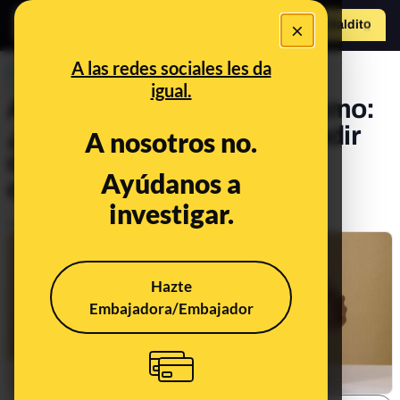
×
Hazte Maldit
o
Abrir menú
A las redes sociales les da
PREBUNKING
igual.
Alimentación e hipotiroidismo:
¿es recomendable prescindir
A nosotros no.
de gluten y lácteos tras su
Ayúdanos a
diagnóstico?
investigar.
Publicado el
Jan 13, 2022, 4:44:31 PM
Hazte
Embajadora/Embajador