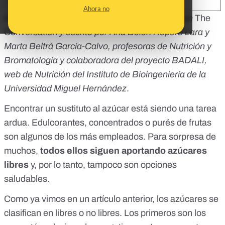
SHARE:
Ahora no
Este artículo ha sido originalmente publicado en
The
Conversation
y escrito por
Ana Belén Ropero Lara
y
Marta Beltrá García-Calvo
, profesoras de Nutrición y
Bromatología y colaboradora del proyecto
BADALI,
web de Nutrición del Instituto de Bioingeniería de la
Universidad Miguel Hernández
.
Encontrar un sustituto al azúcar está siendo una tarea
ardua. Edulcorantes, concentrados o purés de frutas
son algunos de los más empleados. Para sorpresa de
muchos,
todos ellos siguen aportando azúcares
libres
y, por lo tanto, tampoco son opciones
saludables.
Como ya vimos en un artículo anterior, los
azúcares
se
clasifican en libres o no libres. Los primeros son los