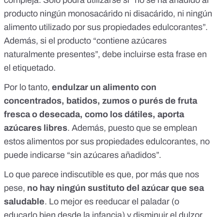
compleja. Solo podrá utilizarse si “no se ha añadido al
producto ningún monosacárido ni disacárido, ni ningún
alimento utilizado por sus propiedades edulcorantes”.
Además, si el producto “contiene azúcares
naturalmente presentes”, debe incluirse esta frase en
el etiquetado.
Por lo tanto,
endulzar un alimento con
concentrados, batidos, zumos o purés de fruta
fresca o desecada, como los dátiles, aporta
azúcares libres
. Además, puesto que se emplean
estos alimentos por sus propiedades edulcorantes, no
puede indicarse “sin azúcares añadidos”.
Lo que parece indiscutible es que, por más que nos
pese,
no hay ningún sustituto del azúcar que sea
saludable
. Lo mejor es reeducar el paladar (o
educarlo bien desde la infancia) y disminuir el dulzor