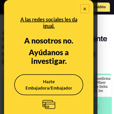
×
Hazte Maldit
o
Abrir menú
A las redes sociales les da
PREBUNKING
igual.
¿Las vacunas contra el
coronavirus pierden realmente
A nosotros no.
eficacia con el paso de los
Ayúdanos a
meses o frente a la variante
investigar.
Delta?
Publicado el
Sep 1, 2021, 5:18:19 PM
Hazte
Embajadora/Embajador