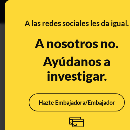
Especial C
DESINFO
PREB
A las redes sociales les da igual.
PREBUNKING
A nosotros no.
Las vacunas no son un “escud
pero son muy eficaces y algun
Ayúdanos a
investigar.
Ciencia
Salud
Publicado el
Aug 
Hazte Embajadora/Embajador