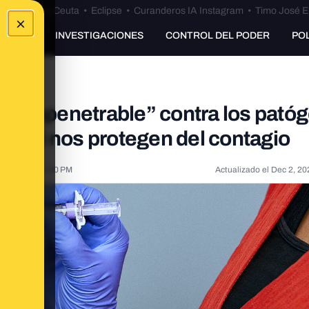
euta
•
Bulos Ceuta
•
Eclipse
•
Curanderos IA Instagram
•
Timo José E
×
UNKING
INVESTIGACIONES
CONTROL DEL PODER
PO
o impenetrable” contra los pató
as sí nos protegen del contagio
5, 2021, 3:03:00 PM
Actualizado el
Dec 2, 20