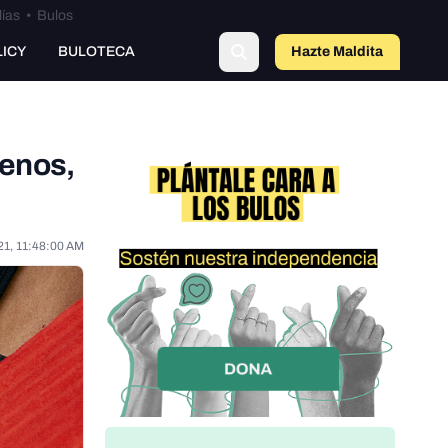
lías
•
Bulos
LICY
BULOTECA
Hazte Maldit
o
genos,
21, 11:48:00 AM