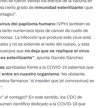
ando se fueron viendo los efectos de la vacuna en
bía cierto grado de
inmunidad esterilizante
(que
ntagio)”.
virus del papiloma humano
(VPH) también es
a tanto numerosos tipos de cáncer de cuello de
rsonas. La infección que produce este virus está
ales y no se extiende al resto del cuerpo, y esta
ticuerpos que
no deja que se replique el virus
 es esterilizante”
, apunta Garcés-Sánchez
nas
aprobadas frente a la COVID-19 sabemos que
 entre en nuestro organismo
. No obstante,
estos fármacos “sí impiden que [el coronavirus] se
”.
” el contagio? En este sentido, los CDC de
sumen científico dedicado a la COVID-19
que