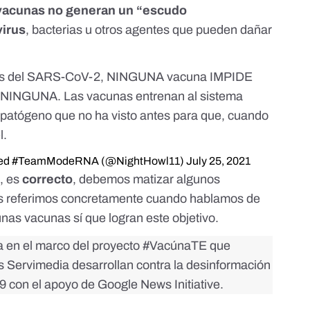
 vacunas no generan un “escudo
virus
, bacterias u otros agentes que pueden dañar
 las del SARS-CoV-2, NINGUNA vacuna IMPIDE
e NINGUNA. Las vacunas entrenan al sistema
n patógeno que no ha visto antes para que, cuando
l.
axed #TeamModeRNA (@NightHowl11)
July 25, 2021
, es
correcto
, debemos matizar algunos
os referimos concretamente cuando hablamos de
nas vacunas sí que logran este objetivo.
da en el marco del proyecto
#VacúnaTE
que
as Servimedia desarrollan contra la desinformación
 con el apoyo de Google News Initiative.