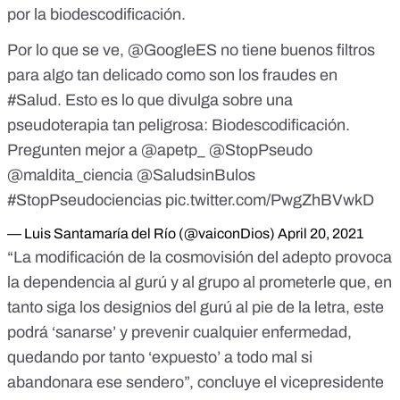
por la biodescodificación.
Por lo que se ve,
@GoogleES
no tiene buenos filtros
para algo tan delicado como son los fraudes en
#Salud
. Esto es lo que divulga sobre una
pseudoterapia tan peligrosa: Biodescodificación.
Pregunten mejor a
@apetp_
@StopPseudo
@maldita_ciencia
@SaludsinBulos
#StopPseudociencias
pic.twitter.com/PwgZhBVwkD
— Luis Santamaría del Río (@vaiconDios)
April 20, 2021
“La modificación de la cosmovisión del adepto provoca
la dependencia al gurú y al grupo al prometerle que, en
tanto siga los designios del gurú al pie de la letra, este
podrá ‘sanarse’ y prevenir cualquier enfermedad,
quedando por tanto ‘expuesto’ a todo mal si
abandonara ese sendero”, concluye el vicepresidente