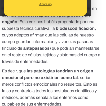
SHARE:
Ahora no
No importa cuántas veces tengamos que insistir en
ello:
las pseudoterapias son peligrosas y un
engaño
. Esta vez nos habéis preguntado por una
supuesta técnica curativa, la
biodescodificación,
cuyos adeptos afirman que las células de nuestro
cuerpo guardan información y vivencias pasadas
(incluso de
antepasados
) que podrían manifestarse
en el resto de células, tejidos y sistemas del cuerpo a
través de enfermedades.
Es decir, que
las patologías tendrían un origen
emocional pero no existirían como tal
: serían
meros conflictos emocionales no resueltos. Esto es
falso y contrario a todos los postulados científicos y
médicos, además señala a los enfermos como
culpables de sus enfermedades.