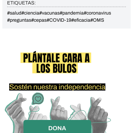
ETIQUETAS:
#salud
#ciencia
#vacunas
#pandemia
#coronavirus
#preguntas
#cepas
#COVID-19
#eficacia
#OMS