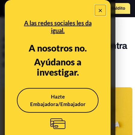
×
Hazte Maldit
o
Abrir menú
A las redes sociales les da
PREBUNKING
igual.
¿Es cierto que las vacunas
aprobadas son eficaces contra
A nosotros no.
todas las variantes del
Ayúdanos a
coronavirus?
investigar.
Ciencia
Salud
Publicado el
Jun 1, 2021, 10:31:02 AM
Hazte
Embajadora/Embajador