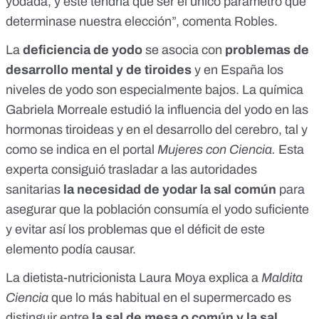
yodada, y este tendría que ser el único parámetro que
determinase nuestra elección”, comenta Robles.
La
deficiencia de yodo
se asocia con
problemas de
desarrollo mental y de tiroides
y en España
los
niveles de yodo son especialmente bajos
. La química
Gabriela Morreale estudió
la influencia del yodo en las
hormonas tiroideas y en el desarrollo del cerebro, tal y
como se indica en el portal
Mujeres con Ciencia.
Esta
experta consiguió trasladar a las autoridades
sanitarias
la necesidad de yodar la sal común
para
asegurar que la población consumía el yodo suficiente
y evitar así los problemas que el déficit de este
elemento podía causar.
La dietista-nutricionista
Laura Moya
explica a
Maldita
Ciencia
que lo más habitual en el supermercado es
distinguir entre
la sal de mesa o común y la sal