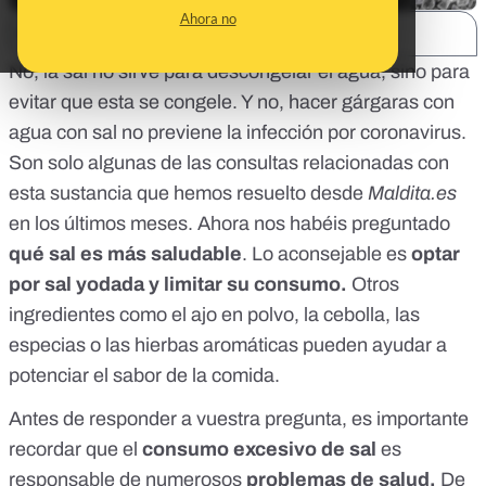
Ahora no
SHARE:
No,
la sal no sirve para descongelar el agua
, sino para
evitar que esta se congele. Y no,
hacer gárgaras con
agua con sal no previene la infección por coronavirus.
Son solo algunas de las consultas relacionadas con
esta sustancia que hemos resuelto desde
Maldita.es
en los últimos meses. Ahora nos habéis preguntado
qué sal es más saludable
. Lo aconsejable es
optar
por sal yodada y limitar su consumo.
Otros
ingredientes como el ajo en polvo, la cebolla, las
especias o las hierbas aromáticas pueden ayudar a
potenciar el sabor de la comida.
Antes de responder a vuestra pregunta, es importante
recordar que
el
consumo excesivo de sal
es
responsable de numerosos
problemas de salud.
De