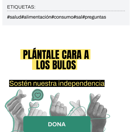
ETIQUETAS:
#salud
#alimentación
#consumo
#sal
#preguntas