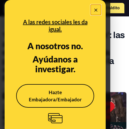
×
Hazte Maldit
o
Abrir menú
A las redes sociales les da
PREBUNKING
igual.
‘Plandemic: Indoctornation’: las
afirmaciones falsas y sin
A nosotros no.
evidencia científica sobre la
Ayúdanos a
pandemia de COVID-19 de la
investigar.
segunda parte del vídeo
Plandemic
Publicado el
Aug 28, 2020, 4:03:00 PM
Hazte
Embajadora/Embajador