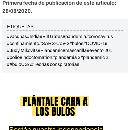
Primera fecha de publicación de este artículo:
28/08/2020.
ETIQUETAS:
#vacunas
#India
#Bill Gates
#pandemia
#coronavirus
#confinamiento
#SARS-CoV-2
#bulos
#COVID-19
#Judy Mikovits
#Plandemic
#mascarilla
#evento 201
#polio
#indoctornation
#plandemia 2
#plandemic 2
##buloUSA
#Teorías conspiratorias