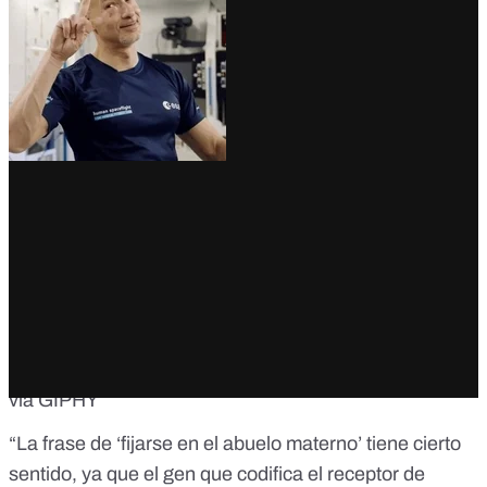
via GIPHY
“La frase de ‘fijarse en el abuelo materno’ tiene cierto
sentido, ya que el gen que codifica el receptor de