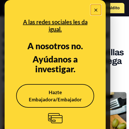
×
Hazte Maldit
o
Abrir menú
A las redes sociales les da
PREBUNKING
igual.
Comerse o no la corteza del
queso, cómo aliviar la
A nosotros no.
incomodidad de las mascarillas
Ayúdanos a
y calvicie por vía materna: llega
investigar.
el 96º Consultorio a Maldita
Ciencia
Publicado el
Jun 19, 2020, 7:14:00 AM
Hazte
Embajadora/Embajador