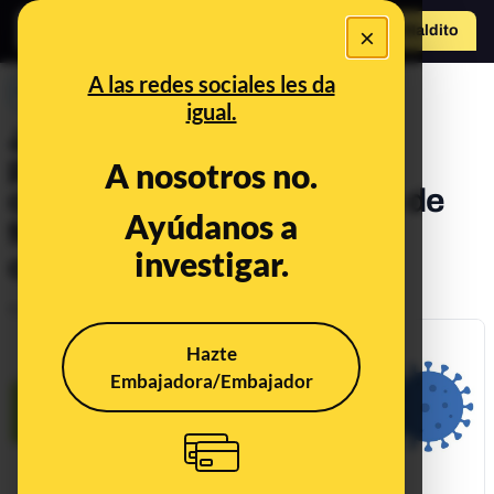
×
Hazte Maldit
o
Abrir menú
A las redes sociales les da
PREBUNKING
igual.
¿Qué sabemos sobre la
posibilidad de que el virus
A nosotros no.
circulara por España antes de
Ayúdanos a
febrero? Los genetistas lo
investigar.
consideran "improbable"
Publicado el
May 11, 2020, 12:44:11 PM
Hazte
Embajadora/Embajador