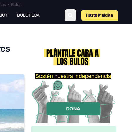
lías
•
Bulos
LICY
BULOTECA
Hazte Maldit
o
res