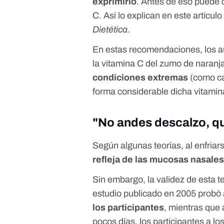
exprimirlo
. Antes de eso puede c
C. Así lo explican en
este artículo
Dietética
.
En estas recomendaciones, los au
la vitamina C del zumo de naranj
condiciones extremas
(como ca
forma considerable dicha vitamin
"No andes descalzo, qu
Según algunas teorías, al enfriar
refleja de las mucosas nasale
Sin embargo, la validez de esta 
estudio
publicado en 2005 probó
los participantes
, mientras que 
pocos días, los participantes a l