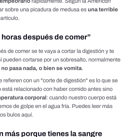
 empeorarlo
rápidamente.
Según la
American
nar sobre una picadura de medusa es
una terrible
e
artículo
.
s horas después de comer”
s de comer se te vaya a cortar la digestión y te
sí pueden cortarse por un sobresalto, normalmente
 no pasa nada, o bien se vomita
.
e refieren con un "corte de digestión" es lo que se
 está relacionado con haber comido antes sino
mperatura corporal
: cuando nuestro cuerpo está
emos de golpe en el agua fría. Puedes leer más
tros bulos
aquí
.
n más porque tienes la sangre