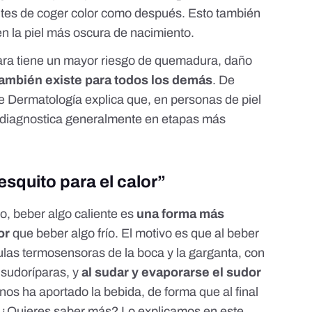
ntes de coger color como después. Esto también
en la piel más oscura de nacimiento.
 clara tiene un mayor riesgo de quemadura, daño
también existe para todos los demás
. De
e Dermatología
explica que, en personas de piel
e diagnostica generalmente en etapas más
esquito para el calor”
o, beber algo caliente es
una forma más
or
que beber algo frío. El motivo es que al beber
lulas termosensoras de la boca y la garganta, con
 sudoríparas, y
al sudar y evaporarse el sudor
os ha aportado la bebida, de forma que al final
 ¿Quieres saber más? Lo explicamos en
este