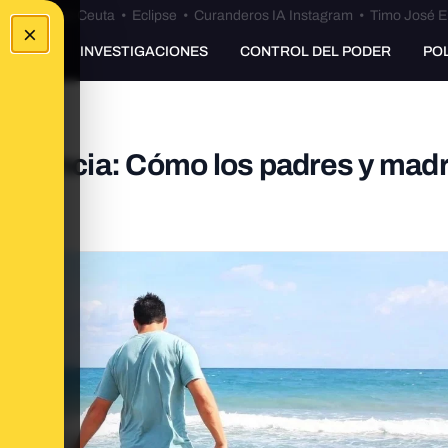
euta
•
Bulos Ceuta
•
Eclipse
•
Curanderos IA Instagram
•
Timo José E
×
UNKING
INVESTIGACIONES
CONTROL DEL PODER
PO
u infancia: Cómo los padres y mad