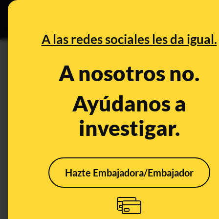
Especial C
DESINFO
PREB
A las redes sociales les da igual.
PREBUNKING
A nosotros no.
Los bulos que te colaron en t
nos la colaron
Ayúdanos a
investigar.
Publicado el
Oct 27, 2019, 10:03:02 AM
Hazte Embajadora/Embajador