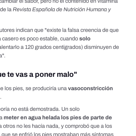
ambiar el sabor, pero no el contenido en vitamina
de la
Revista Española de Nutrición Humana y
tores indican que "existe la falsa creencia de que
a casero es poco estable, cuando
solo
lentarlo a 120 grados centígrados) disminuyen de
a".
e te vas a poner malo"
se los pies, se produciría una
vasoconstricción
s
.
teoría no está demostrada.
Un solo
 a
meter en agua helada los pies de parte de
a otros no les hacía nada, y comprobó que a los
os que se enfrió los pies mostraban más síntomas