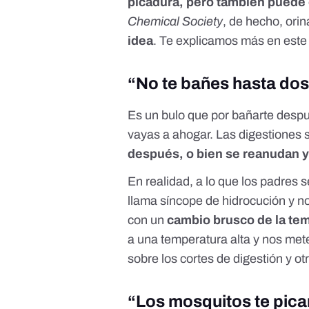
picadura, pero también puede
Chemical Society
, de hecho, ori
idea
. Te explicamos más en est
“No te bañes hasta do
Es un bulo que por bañarte despué
vayas a ahogar. Las digestiones 
después, o bien se reanudan y
En realidad, a lo que los padres s
llama
síncope de hidrocución
y no
con un
cambio brusco de la te
a una temperatura alta y nos met
sobre los cortes de digestión y o
“Los mosquitos te pica