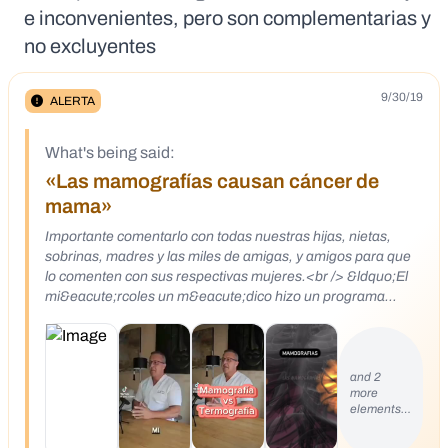
e inconvenientes, pero son complementarias y
no excluyentes
9/30/19
ALERTA
What's being said:
«Las mamografías causan cáncer de
mama»
Importante comentarlo con todas nuestras hijas, nietas,
sobrinas, madres y las miles de amigas, y amigos para que
lo comenten con sus respectivas mujeres.<br /> &ldquo;El
mi&eacute;rcoles un m&eacute;dico hizo un programa
mostrando porqu&eacute; el C&aacute;ncer de Tiroides se
est&aacute; expandiendo r&aacute;pidamente entre las
mujeres. &nbsp;All&iacute; expres&oacute; que
posiblemente sea consecuencia de las radiograf&iacute;as
and 2
more
dentales y las MAMOGRAF&Iacute;AS.&nbsp;<br /> En el
elements…
delantal que los radi&oacute;logos ponen en el pecho, hay
una peque&ntilde;a pesta&ntilde;a que puede ser levantada