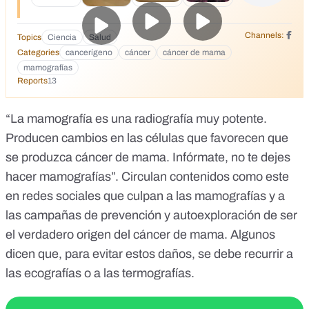
y se adosa al cuello (tapando la gl&aacute;ndula Tiroides
).&nbsp;<br /> Normalmente los tecnicos NO LO USAN, NI
AVISAN!!!. Tambi&eacute;n hay un &ldquo;GUARDA
Channels:
Topics
Ciencia
Salud
TIROIDES&rdquo; para ser usado durante las
Categories
cancerígeno
cáncer
cáncer de mama
mamograf&iacute;as.... que HAY QUE SOLICITARLO AL
mamografías
HAC&Eacute;RSELA.<br /> &ldquo;Ahora viene el
Reports
13
comentario:&nbsp;<br /> &ldquo;Ayer, casualmente tuve
que hacerme la mamograf&iacute;a, y le pregunt&eacute; al
t&eacute;cnico por el Guarda Tiroides, y totalmente
“La mamografía es una radiografía muy potente.
tranquilo, lo sac&oacute; de un caj&oacute;n. Le
Producen cambios en las células que favorecen que
pregunt&eacute; por qu&eacute; no lo ofrec&iacute;an en
se produzca cáncer de mama. Infórmate, no te dejes
forma rutinaria, y me respondi&oacute;:&nbsp;<br />
&ldquo; No s&eacute;, simplemente tienen que
hacer mamografías”. Circulan
contenidos
como
este
solicitarlo.&rdquo;</p> <p>Ahora me pregunto,
en redes sociales que culpan a las mamografías y a
c&oacute;mo podr&iacute;a yo haberme enterado de esto si
de casualidad no hubiera le&iacute;do este mensaje
las campañas de prevención y autoexploración de ser
&nbsp;&rdquo;Estimadas: como dec&iacute;a al comienzo,
el verdadero origen del cáncer de mama. Algunos
creo que ser solidarios con nuestro pr&oacute;jimo nos
dicen que, para evitar estos daños, se debe recurrir a
enaltece a todos... por eso lo comparto!!!&nbsp;<br /> Si
deseas compartirlo, este mensaje lo envi&oacute; una
las ecografías o a las termografías.
Endocrin&oacute;loga.</p>