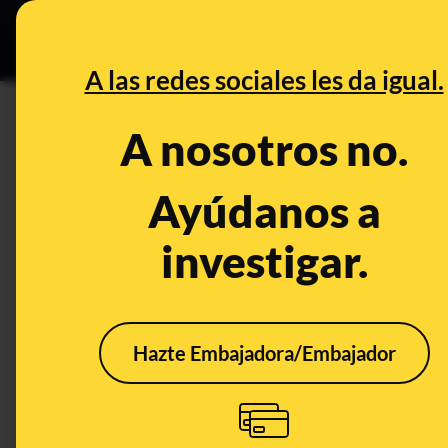
Grupos Ceuta
•
DESINFO
PREB
A las redes sociales les da igual.
ecografia
A nosotros no.
Desinfo
Ayúdanos a
investigar.
ALERTA
Hazte Embajadora/Embajador
Por qué no hay
evidencias de que las