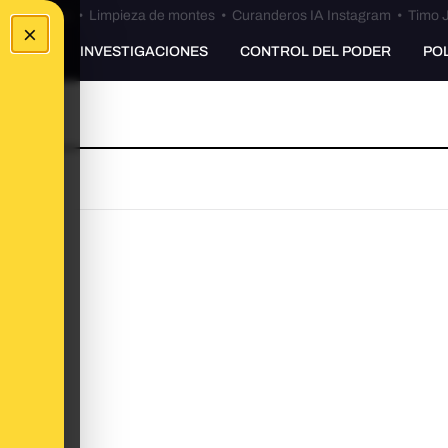
Bulos Ceuta
•
Limpieza de montes
•
Curanderos IA Instagram
•
Timo J
×
UNKING
INVESTIGACIONES
CONTROL DEL PODER
PO