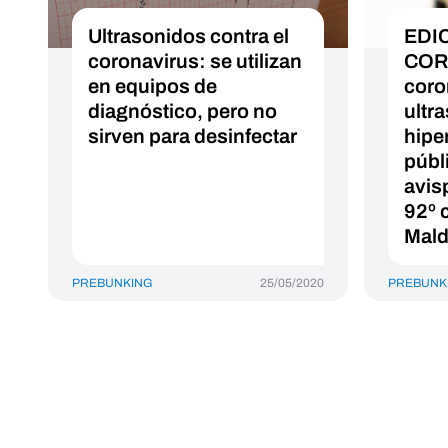
Ultrasonidos contra el
EDI
coronavirus: se utilizan
COR
en equipos de
coro
diagnóstico, pero no
ultr
sirven para desinfectar
hipe
públ
avis
92º 
Mald
PREBUNKING
25/05/2020
PREBUNK