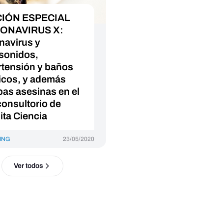
CIÓN ESPECIAL
ONAVIRUS X:
navirus y
asonidos,
rtensión y baños
icos, y además
pas asesinas en el
consultorio de
ita Ciencia
ING
23/05/2020
Ver todos