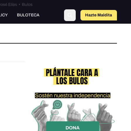
osé Elías
•
Bulos
LICY
BULOTECA
Hazte Maldit
a