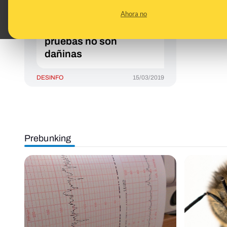
mamografías sean la
Ahora no
causa del cáncer de
mama y por qué estas
pruebas no son
dañinas
DESINFO
15/03/2019
Prebunking