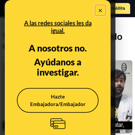
×
Hazte Maldit
a
Abrir menú
A las redes sociales les da
PREBUNKING
igual.
Todo lo que hemos aprendido
este año con Yo, Doctor
A nosotros no.
Publicado el
Dec 27, 2018, 8:45:24 AM
Ayúdanos a
investigar.
Hazte
Embajadora/Embajador