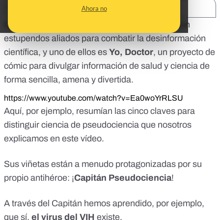
SHARE:
Ahora no
En Maldita Ciencia hemos contado este año con
estupendos aliados para combatir la desinformación
científica, y uno de ellos es
Yo, Doctor
, un proyecto de
cómic para divulgar información de salud y ciencia de
forma sencilla, amena y divertida.
https://www.youtube.com/watch?v=Ea0woYrRLSU
Aquí, por ejemplo, resumían las cinco claves para
distinguir ciencia de pseudociencia que nosotros
explicamos en
este vídeo
.
Sus viñetas están a menudo protagonizadas por su
propio antihéroe: ¡
Capitán Pseudociencia
!
A través del Capitán hemos aprendido, por ejemplo,
que sí,
el virus del VIH
existe.