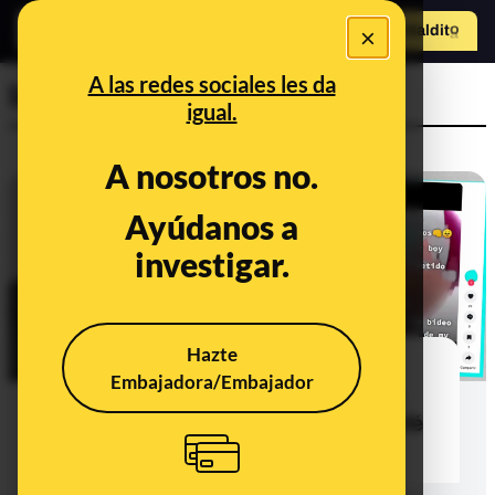
×
Hazte Maldit
o
Abrir menú
A las redes sociales les da
Investigaciones
igual.
A nosotros no.
Ayúdanos a
investigar.
Hazte
"Busco virtualito de 6 a 8 años": la
Embajadora/Embajador
búsqueda de un novio virtual entre
menores convierte TikTok en un bufé
para pedófilos