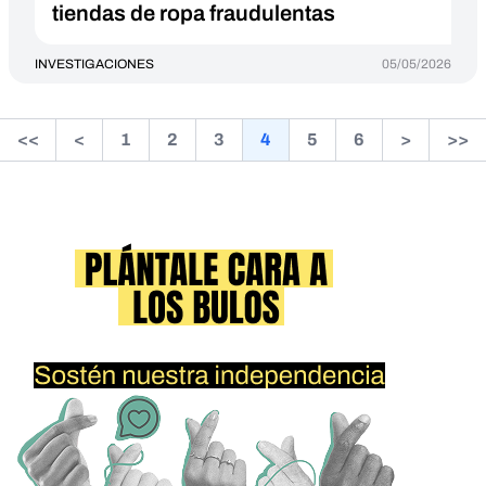
tiendas de ropa fraudulentas
INVESTIGACIONES
05/05/2026
<<
<
1
2
3
4
5
6
>
>>