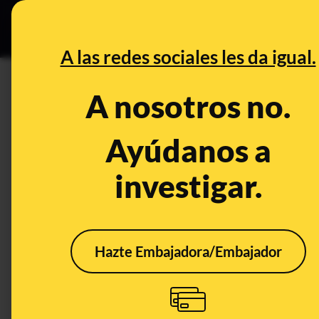
Especial Ce
DESINFO
PREBU
A las redes sociales les da igual.
DESINFO
ALERTA
A nosotros no.
No hay rastro de que este sea e
no lo ha anunciado a 25 de m
Ayúdanos a
investigar.
Deporte
ALERTA
Hazte Embajadora/Embajador