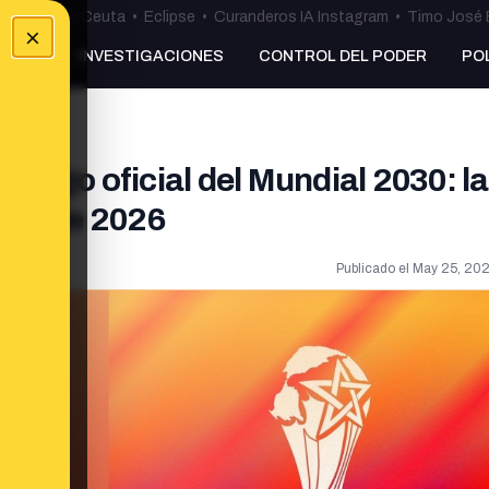
uta
•
Bulos Ceuta
•
Eclipse
•
Curanderos IA Instagram
•
Timo José 
×
NKING
INVESTIGACIONES
CONTROL DEL PODER
PO
l logo oficial del Mundial 2030: l
ayo de 2026
Publicado el
May 25, 202