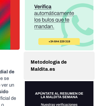
Metodología de
Maldita.es
dial de
ue se
 ver un
sido
icial de
 o