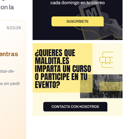
on la
5/22/26
ientras
stas-de-