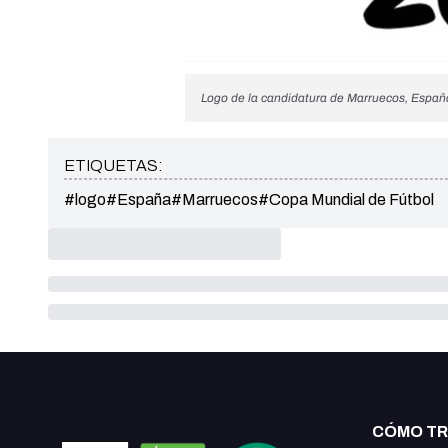
Logo de la candidatura de Marruecos, Españ
ETIQUETAS:
#logo
#España
#Marruecos
#Copa Mundial de Fútbol
CÓMO T