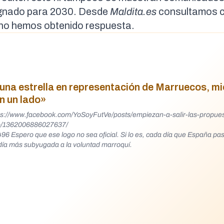
signado para 2030. Desde
Maldita.es
consultamos c
 no hemos obtenido respuesta.
 una estrella en representación de Marruecos, m
n un lado»
ps://www.facebook.com/YoSoyFutVe/posts/empiezan-a-salir-las-propue
o/1362006886027637/
in pedir
 día más subyugada a la voluntad marroquí.