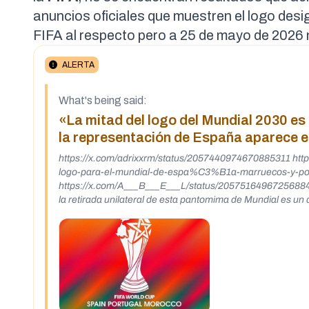
anuncios oficiales que muestren el logo de
FIFA al respecto pero a 25 de mayo de 2026
ALERTA
What's being said:
«La mitad del logo del Mundial 2030 es
la representación de España aparece e
https://x.com/adrixxrm/status/2057440974670885311 htt
logo-para-el-mundial-de-espa%C3%B1a-marruecos-y-p
https://x.com/A___B___E___L/status/2057516496725688496 Espero que ese logo no sea oficial. Si lo es, cada día que España pase s
la retirada unilateral de esta pantomima de Mundial es un