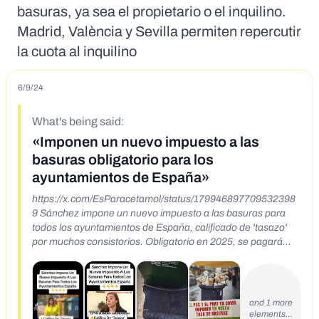
basuras, ya sea el propietario o el inquilino.
Madrid, València y Sevilla permiten repercutir
la cuota al inquilino
6/9/24
What's being said:
«Imponen un nuevo impuesto a las
basuras obligatorio para los
ayuntamientos de España»
https://x.com/EsParacetamol/status/179946897709532398
9 Sánchez impone un nuevo impuesto a las basuras para
todos los ayuntamientos de España, calificado de 'tasazo'
por muchos consistorios. Obligatorio en 2025, se pagará
según la cantidad de residuos generados. Disfruten lo
votado
https://x.com/modoalt/status/1798957774769979727 Para
los que aún no os habéis enterado, a partir de marzo vais a
and 1 more
pagar un nuevo impuesto de recogida de reciclaje ♻️ que
elements…