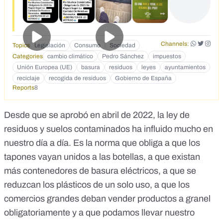
nos impone Europa y votado por socialistas y peperos a
partes iguales para seguir esquilmando a la sociedad.
Pagaras basura, tratamiento de reciclaje y a partir de ahora
transporte de reciclaje. Unos 150 euros más al año de
Channels:
Topics
Legislación
Consumo
Sociedad
media. Por esto de que votar al PP o al PSOE en Europa es
diferente 🤙🏻 Que tengáis un buen día trabajando para
Categories
cambio climático
Pedro Sánchez
impuestos
Uropa. Sánchez Impone Un Nuevo Impuesto A Las Basuras
Unión Europea (UE)
basura
residuos
leyes
ayuntamientos
Para Todos Los Ayuntamientos España EN ABRIL DE 2025
reciclaje
recogida de residuos
Gobierno de España
LA TASA DE BASURAS SERÁ OBLIGATORIA Califica De
Reports
8
'Tasazo' Por Muchos Consistorios Obligatorio En 2025 Se
Pagará Según La Cantidad De Residuos Generados
Desde que se aprobó en abril de 2022, la
ley de
DISFRUTEN DE LO VOTADO
residuos y suelos contaminados
ha influido mucho en
nuestro día a día. Es la norma que obliga a que los
tapones vayan unidos a las botellas
, a que existan
más
contenedores de basura eléctricos
, a que se
reduzcan los
plásticos de un solo uso
, a que los
comercios grandes deban vender productos a granel
obligatoriamente y a que podamos llevar nuestro