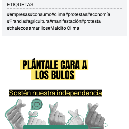
ETIQUETAS:
#empresas
#consumo
#clima
#protestas
#economía
#Francia
#agricultura
#manifestación
#protesta
#chalecos amarillos
#Maldito Clima