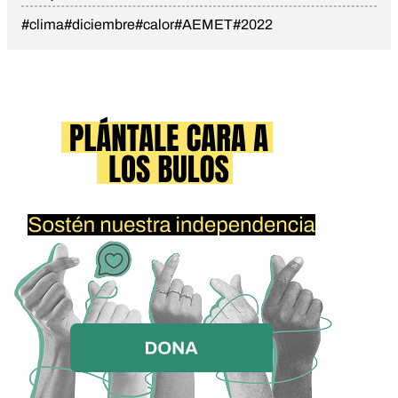
#clima
#diciembre
#calor
#AEMET
#2022