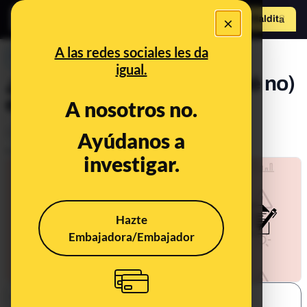
×
Hazte Maldit
o
Abrir menú
A las redes sociales les da
PREBUNKING
igual.
¿Qué se ha acordado (y qué no)
en la COP27?
A nosotros no.
Clima
Empresas
Ayúdanos a
Publicado el
Nov 21, 2022, 5:16:09 PM
investigar.
Hazte
Embajadora/Embajador
SHARE: