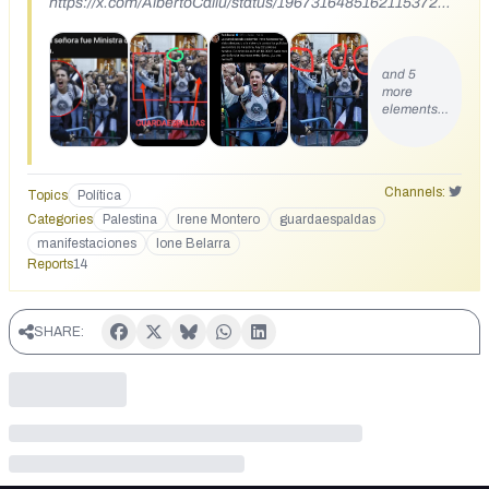
https://x.com/AlbertoCaliu/status/1967316485162115372
https://x.com/hermanntertsch/status/1967459044400222299
and 5
more
elements…
Channels:
Topics
Política
Categories
Palestina
Irene Montero
guardaespaldas
manifestaciones
Ione Belarra
Reports
14
SHARE: