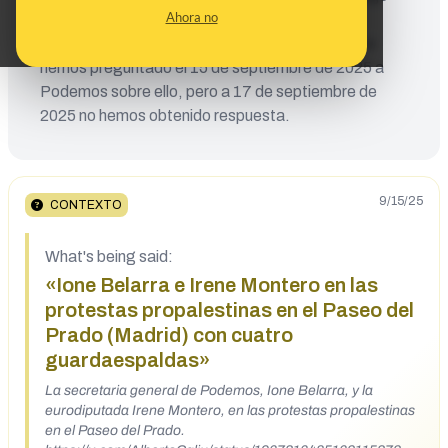
Ahora no
hablar de los “servicios de seguridad”
[https://bit.ly/469fDh5, min 1:35]. En Maldita.es
hemos preguntado el 15 de septiembre de 2025 a
Podemos sobre ello, pero a 17 de septiembre de
2025 no hemos obtenido respuesta.
9/15/25
CONTEXTO
What's being said:
«Ione Belarra e Irene Montero en las
protestas propalestinas en el Paseo del
Prado (Madrid) con cuatro
guardaespaldas»
La secretaria general de Podemos, Ione Belarra, y la
eurodiputada Irene Montero, en las protestas propalestinas
en el Paseo del Prado.