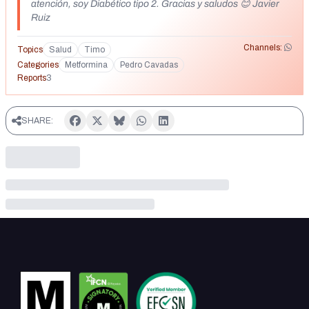
atención, soy Diabético tipo 2. Gracias y saludos 😊 Javier
Ruiz
Channels:
Topics
Salud
Timo
Categories
Metformina
Pedro Cavadas
Reports
3
SHARE: