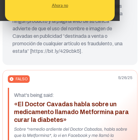
Ahora no
movimiento de sus labios para crear declaraciones
falsas. El doctor ha reiterado que él no promociona
ningún producto y la página web de su clínica
advierte de que el uso del nombre e imagen de
Cavadas en publicidad “destinada a venta o
promoción de cualquier artículo es fraudulento, una
estafa” [https://bit.ly/429cbk5].
5/26/25
FALSO
What's being said:
«El Doctor Cavadas habla sobre un
medicamento llamado Metformina para
curar la diabetes»
Sobre *remedio ardiente del Doctor Cabadas, habla sobre
que la Metformina*, lo vi en Facebook y me llamó la