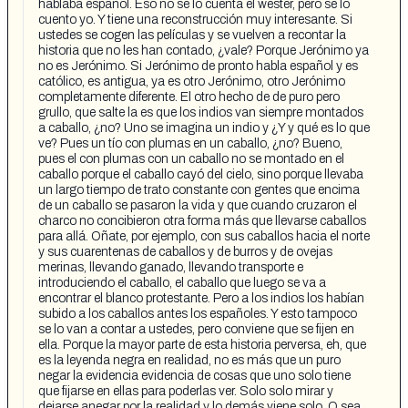
hablaba español. Eso no se lo cuenta el wester, pero se lo
cuento yo. Y tiene una reconstrucción muy interesante. Si
ustedes se cogen las películas y se vuelven a recontar la
historia que no les han contado, ¿vale? Porque Jerónimo ya
no es Jerónimo. Si Jerónimo de pronto habla español y es
católico, es antigua, ya es otro Jerónimo, otro Jerónimo
completamente diferente. El otro hecho de de puro pero
grullo, que salte la es que los indios van siempre montados
a caballo, ¿no? Uno se imagina un indio y ¿Y y qué es lo que
ve? Pues un tío con plumas en un caballo, ¿no? Bueno,
pues el con plumas con un caballo no se montado en el
caballo porque el caballo cayó del cielo, sino porque llevaba
un largo tiempo de trato constante con gentes que encima
de un caballo se pasaron la vida y que cuando cruzaron el
charco no concibieron otra forma más que llevarse caballos
para allá. Oñate, por ejemplo, con sus caballos hacia el norte
y sus cuarentenas de caballos y de burros y de ovejas
merinas, llevando ganado, llevando transporte e
introduciendo el caballo, el caballo que luego se va a
encontrar el blanco protestante. Pero a los indios los habían
subido a los caballos antes los españoles. Y esto tampoco
se lo van a contar a ustedes, pero conviene que se fijen en
ella. Porque la mayor parte de esta historia perversa, eh, que
es la leyenda negra en realidad, no es más que un puro
negar la evidencia evidencia de cosas que uno solo tiene
que fijarse en ellas para poderlas ver. Solo solo mirar y
dejarse anegar por la realidad y lo demás viene solo. O sea,