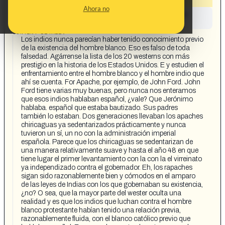
Ahora no
This content has not yet been investigated by the
Maldita.es team
CONTENT DETAIL:
Los indios nunca parecían haber tenido conocimiento previo
de la existencia del hombre blanco. Eso es falso de toda
falsedad. Agárrense la lista de los 20 westerns con más
prestigio en la historia de los Estados Unidos. E y estudien el
enfrentamiento entre el hombre blanco y el hombre indio que
ahí se cuenta. For Apache, por ejemplo, de John Ford. John
Ford tiene varias muy buenas, pero nunca nos enteramos
que esos indios hablaban español, ¿vale? Que Jerónimo
hablaba. español que estaba bautizado. Sus padres
también lo estaban. Dos generaciones llevaban los apaches
chiricaguas ya sedentarizados prácticamente y nunca
tuvieron un sí, un no con la administración imperial
española. Parece que los chiricaguas se sedentarizan de
una manera relativamente suave y hasta el año 48 en que
tiene lugar el primer levantamiento con la con la el virreinato
ya independizado contra el gobernador. Eh, los rapaches
sigan sido razonablemente bien y cómodos en el amparo
de las leyes de Indias con los que gobernaban su existencia,
¿no? O sea, que la mayor parte del wester oculta una
realidad y es que los indios que luchan contra el hombre
blanco protestante habían tenido una relación previa,
razonablemente fluida, con el blanco católico previo que